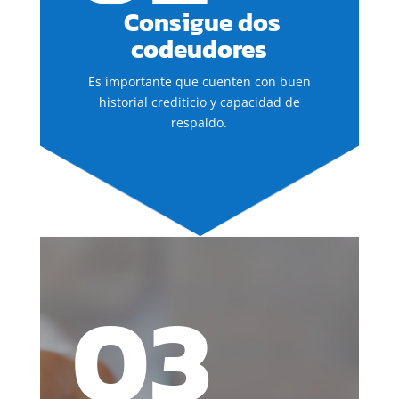
Consigue dos
codeudores
Es importante que cuenten con buen
historial crediticio y capacidad de
respaldo.
03