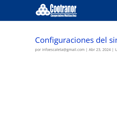
Configuraciones del s
por
infoescaleta@gmail.com
|
Abr 23, 2024
|
U